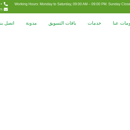
+971-09-2220228
Working Hours: Monday to Saturday, 09:00 AM – 09:00 PM. Sunday Close
om
مات عنا
خدمات
باقات التسويق
مدونة
اتصل بنا
د في الفجيرة