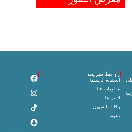
روابط سريعة
له،
ألصفحه ألرئيسية
معلومات عنا
بية
اتصل بنا
باقات التسويق
مدونة