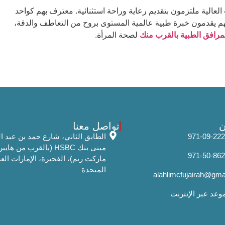
لعالية ملتزمون بتقديم رعاية وراحة استثنائية. معترف بهم كواحد
نهم يقدمون خبرة طبية عالمية المستوى بروح من التعاطف والدقة،
مرافق الطبية بالقرب منك
لصحة المرأة.
ن
تواصل معنا
الطابق الثاني، شارع حمد بن عبد ال
مبنى بنك HSBC (بالقرب من هايبر
ماركت ريم)، الفجيرة، الإمارات العر
المتحدة
alahlimcfujairah@gma
وعد عبر الإنترنت