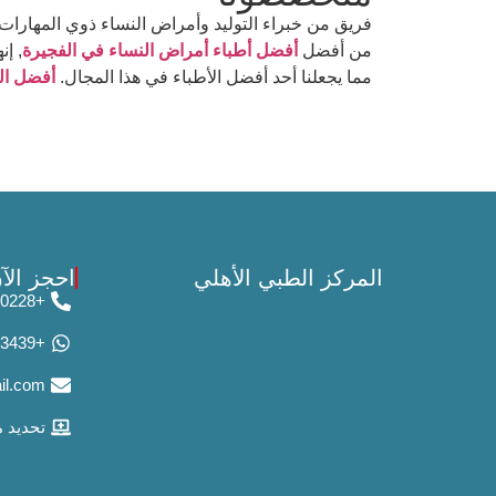
فريق من خبراء التوليد وأمراض النساء ذوي المهارات ا
من أفضل
أفضل أطباء أمراض النساء في الفجيرة
, إ
مما يجعلنا أحد أفضل الأطباء في هذا المجال.
أفضل ال
المركز الطبي الأهلي
احجز الآ
+971-09-2220228
+971-50-8623439
il.com
تحديد م